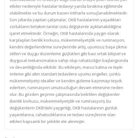
etkiler nedeniyle hastalar tedaviyi yarıda bırakma eğiliminde
olabilmekte ve bu durum bazen intiharla sonuçlanabilmektedir.
Son yıllarda yapılan çalışmalar, OKB hastalarının yaşadıkları
zorlukların birtakım tanılar üstü değişkenle açıklanabildiğine
işaret etmektedir. Örneğin, OKB hastalarında yaygın olarak
karşılaşılan benlik korkusu, mükemmeliyetçilik ve ruminasyon,
kendini değerlendirme süreçlerinde artış, uyumsuz başa çıkma
stilleri ve duygu düzenleme güçlükleri gibi bazı ortak bilişsel ve
duygusal mekanizmalara sahip olup rahatsızlığın başlangıcında
ve devamlılığında etkilidir. Bu etkileşim, maruz kalma ve tepki
önleme gibi altın standart tedavilere uyumu engeller, çünkü
mükemmeliyetçi idealler ve kendini gizleme kaçınmayı teşvik
ederken, ruminasyon umutsuzluğun devam etmesine neden
olur. Bu gözden geçirme çalışmasında belirtilen değişkenler
(benlik korkusu, mükemmeliyetçilik ve ruminasyon), bu
değişkenlerin OKB’deki yaygınlığı, OKB hastalarının günlük
yaşantılarına, rahatsızlıklarına ve tedavi süreçlerine olan
etkileri kapsamlı bir şekilde ele alınmıştır.