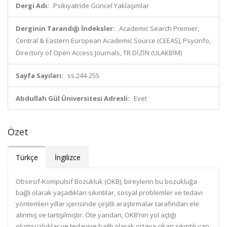
Dergi Adı:
Psikiyatride Güncel Yaklaşımlar
Derginin Tarandığı İndeksler:
Academic Search Premier,
Central & Eastern European Academic Source (CEEAS), Psycinfo,
Directory of Open Access Journals, TR DİZİN (ULAKBİM)
Sayfa Sayıları:
ss.244-255
Abdullah Gül Üniversitesi Adresli:
Evet
Özet
Türkçe
İngilizce
Obsesif-Kompulsif Bozukluk (OKB), bireylerin bu bozukluğa
bağlı olarak yaşadıkları sıkıntılar, sosyal problemler ve tedavi
yöntemleri yıllar içerisinde çeşitli araştırmalar tarafından ele
alınmış ve tartışılmıştır. Öte yandan, OKB’nin yol açtığı
olumsuzluklar ve tedaviye bağlı olarak ortaya çıkan sıkıntılı yan