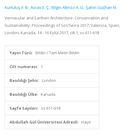
Kurtuluş V. B.
,
Asrav E. Ç.
,
Bilgin Altinöz A. G.
,
Şahin Güçhan N.
Vernacular and Earthen Architecture: Conservation and
Sustainability: Proceedings of SosTierra 2017, Valencia, Spain,
London, Kanada, 14 - 16 Eylül 2017, cilt.1, ss.611-618
Yayın Türü:
Bildiri / Tam Metin Bildiri
Cilt numarası:
1
Basıldığı Şehir:
London
Basıldığı Ülke:
Kanada
Sayfa Sayıları:
ss.611-618
Abdullah Gül Üniversitesi Adresli:
Hayır