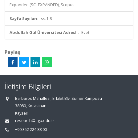
Expanded (SCI-EXPANDED), Scopus
Sayfa Sayıları:
ss.1-8
Abdullah Gül Üniversitesi Adresli:
Evet
Paylaş
İletişim Bilgileri
Barbaros Mahallesi, Erkilet Blv. Sümer Kampüsü
38080, Kocasinan
Kayseri
research@agu.edu.tr
+90 352 224 88 00