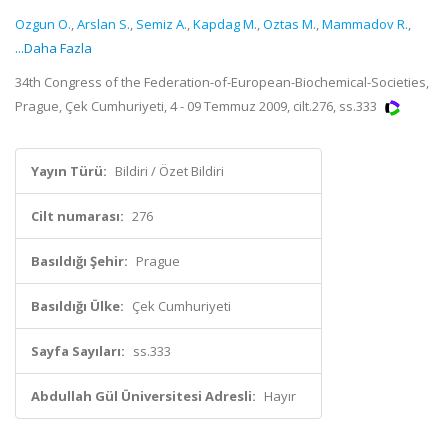
Ozgun O.
,
Arslan S.
,
Semiz A.
,
Kapdag M.
,
Oztas M.
,
Mammadov R.
,
...Daha Fazla
34th Congress of the Federation-of-European-Biochemical-Societies,
Prague, Çek Cumhuriyeti, 4 - 09 Temmuz 2009, cilt.276, ss.333
Yayın Türü:
Bildiri / Özet Bildiri
Cilt numarası:
276
Basıldığı Şehir:
Prague
Basıldığı Ülke:
Çek Cumhuriyeti
Sayfa Sayıları:
ss.333
Abdullah Gül Üniversitesi Adresli:
Hayır