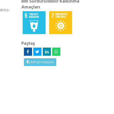
BM Sürdürülebilir Kalkınma
Amaçları
érico-
Paylaş
Atıf İçin Kopyala