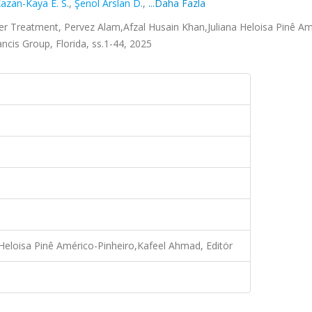
azan-Kaya E. S.
,
Şenol Arslan D.
,
...Daha Fazla
 Treatment, Pervez Alam,Afzal Husain Khan,Juliana Heloisa Pinê Am
ncis Group, Florida, ss.1-44, 2025
Heloisa Pinê Américo-Pinheiro,Kafeel Ahmad, Editör