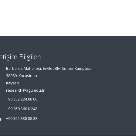
letişim Bilgileri
Barbaros Mahallesi, Erkilet Blv. Sümer Kampüsü
38080, Kocasinan
Kayseri
research@agu.edu.tr
+90 352 224 88 00
+90 850 360 0 248
+90 352 338 88 28