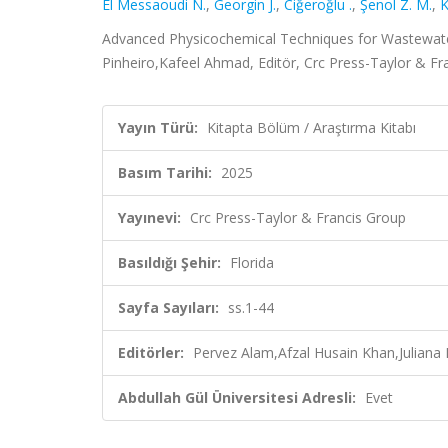
El Messaoudi N.
,
Georgin J.
,
Ciğeroğlu .
,
Şenol Z. M.
,
K
Advanced Physicochemical Techniques for Wastewater
Pinheiro,Kafeel Ahmad, Editör, Crc Press-Taylor & Fra
Yayın Türü:
Kitapta Bölüm / Araştırma Kitabı
Basım Tarihi:
2025
Yayınevi:
Crc Press-Taylor & Francis Group
Basıldığı Şehir:
Florida
Sayfa Sayıları:
ss.1-44
Editörler:
Pervez Alam,Afzal Husain Khan,Juliana 
Abdullah Gül Üniversitesi Adresli:
Evet