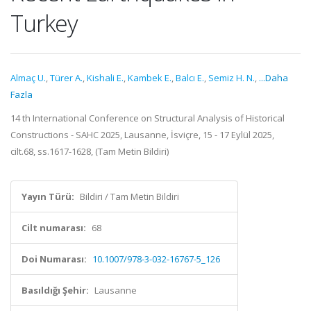
Turkey
Almaç U.
,
Türer A.
,
Kishali E.
,
Kambek E.
,
Balcı E.
,
Semiz H. N.
,
...Daha
Fazla
14 th International Conference on Structural Analysis of Historical
Constructions - SAHC 2025, Lausanne, İsviçre, 15 - 17 Eylül 2025,
cilt.68, ss.1617-1628, (Tam Metin Bildiri)
Yayın Türü:
Bildiri / Tam Metin Bildiri
Cilt numarası:
68
Doi Numarası:
10.1007/978-3-032-16767-5_126
Basıldığı Şehir:
Lausanne