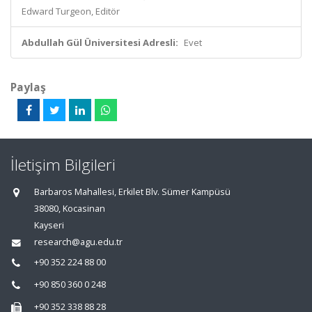
Edward Turgeon, Editör
Abdullah Gül Üniversitesi Adresli:
Evet
Paylaş
İletişim Bilgileri
Barbaros Mahallesi, Erkilet Blv. Sümer Kampüsü
38080, Kocasinan
Kayseri
research@agu.edu.tr
+90 352 224 88 00
+90 850 360 0 248
+90 352 338 88 28