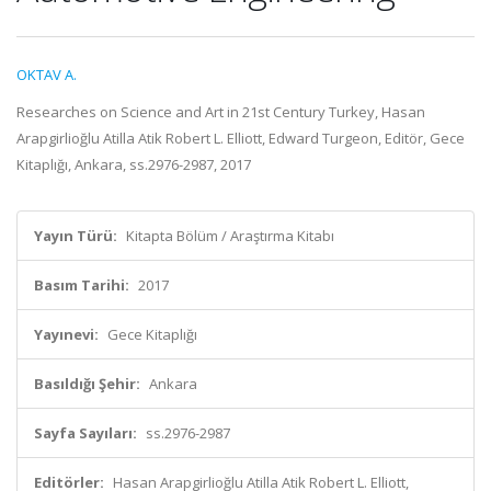
OKTAV A.
Researches on Science and Art in 21st Century Turkey, Hasan
Arapgirlioğlu Atilla Atik Robert L. Elliott, Edward Turgeon, Editör, Gece
Kitaplığı, Ankara, ss.2976-2987, 2017
Yayın Türü:
Kitapta Bölüm / Araştırma Kitabı
Basım Tarihi:
2017
Yayınevi:
Gece Kitaplığı
Basıldığı Şehir:
Ankara
Sayfa Sayıları:
ss.2976-2987
Editörler:
Hasan Arapgirlioğlu Atilla Atik Robert L. Elliott,