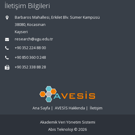
İletişim Bilgileri
Barbaros Mahallesi, Erkilet Blv. Sümer Kampüsü
38080, Kocasinan
Kayseri
research@agu.edu.tr
+90 352 224 88 00
+90 850 360 0 248
+90 352 338 88 28
Ana Sayfa
|
AVESİS Hakkında
|
İletişim
Akademik Veri Yönetim Sistemi
Abis Teknoloji
© 2026