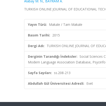
Alabay M. N.
,
BAYRAM A.
TURKISH ONLINE JOURNAL OF EDUCATIONAL TECHNO
Yayın Türü:
Makale / Tam Makale
Basım Tarihi:
2015
Dergi Adı:
TURKISH ONLINE JOURNAL OF EDU
Derginin Tarandığı İndeksler:
Social Sciences C
Modern Language Association Database, Psycinfo
Sayfa Sayıları:
ss.208-213
Abdullah Gül Üniversitesi Adresli:
Evet