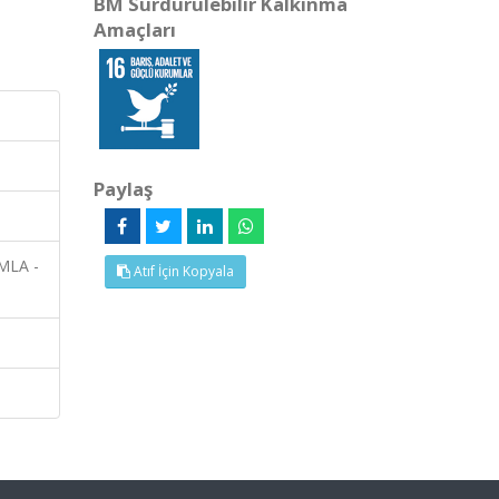
BM Sürdürülebilir Kalkınma
Amaçları
Paylaş
 MLA -
Atıf İçin Kopyala