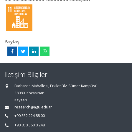
Paylaş
İletişim Bilgileri
Barbaros Mahallesi, Erkilet Blv. Sümer Kampüsü
38080, Kocasinan
Kayseri
research@agu.edu.tr
+90 352 224 88 00
+90 850 360 0 248