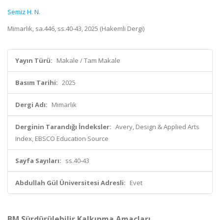
Semiz H. N.
Mimarlık, sa.446, ss.40-43, 2025 (Hakemli Dergi)
Yayın Türü:
Makale / Tam Makale
Basım Tarihi:
2025
Dergi Adı:
Mimarlık
Derginin Tarandığı İndeksler:
Avery, Design & Applied Arts
Index, EBSCO Education Source
Sayfa Sayıları:
ss.40-43
Abdullah Gül Üniversitesi Adresli:
Evet
BM Sürdürülebilir Kalkınma Amaçları