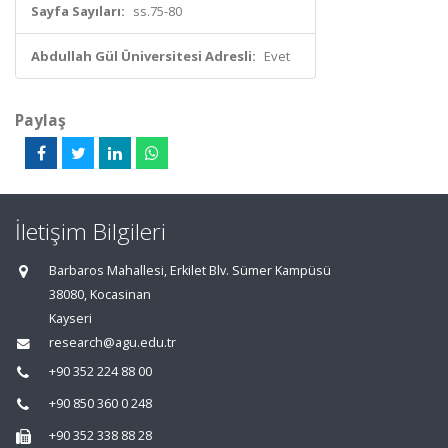
Sayfa Sayıları:
ss.75-80
Abdullah Gül Üniversitesi Adresli:
Evet
Paylaş
İletişim Bilgileri
Barbaros Mahallesi, Erkilet Blv. Sümer Kampüsü
38080, Kocasinan
Kayseri
research@agu.edu.tr
+90 352 224 88 00
+90 850 360 0 248
+90 352 338 88 28