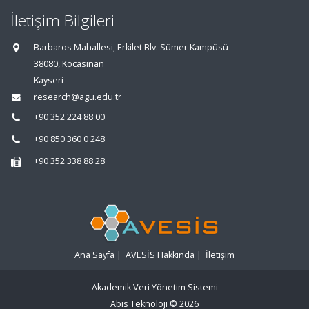
İletişim Bilgileri
Barbaros Mahallesi, Erkilet Blv. Sümer Kampüsü
38080, Kocasinan
Kayseri
research@agu.edu.tr
+90 352 224 88 00
+90 850 360 0 248
+90 352 338 88 28
Ana Sayfa
|
AVESİS Hakkında
|
İletişim
Akademik Veri Yönetim Sistemi
Abis Teknoloji
© 2026