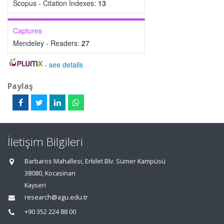
Scopus - Citation Indexes:
13
Captures
Mendeley - Readers:
27
-
see details
Paylaş
İletişim Bilgileri
Barbaros Mahallesi, Erkilet Blv. Sümer Kampüsü
38080, Kocasinan
Kayseri
research@agu.edu.tr
+90 352 224 88 00