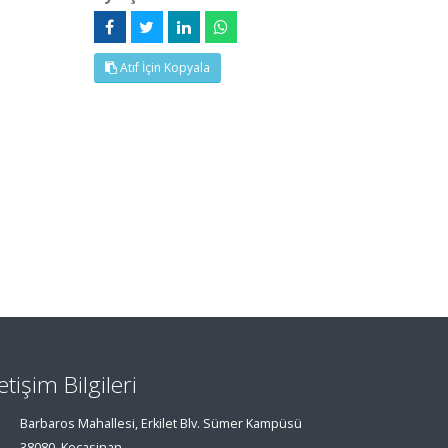
Atıf İçin Kopyala
letişim Bilgileri
Barbaros Mahallesi, Erkilet Blv. Sümer Kampüsü
38080, Kocasinan