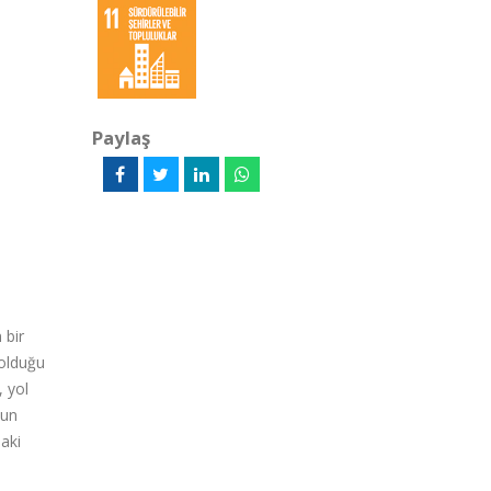
Paylaş
 bir
 olduğu
, yol
nun
laki