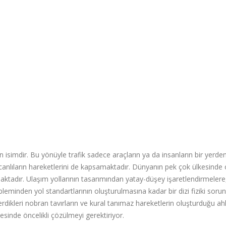
len isimdir. Bu yönüyle trafik sadece araçların ya da insanların bir yerden
 canlıların hareketlerini de kapsamaktadır. Dünyanın pek çok ülkesinde
maktadır. Ulaşım yollarının tasarımından yatay-düşey işaretlendirmelere
obleminden yol standartlarının oluşturulmasına kadar bir dizi fiziki soru
terdikleri nobran tavırların ve kural tanımaz hareketlerin oluşturduğu ah
tesinde öncelikli çözülmeyi gerektiriyor.