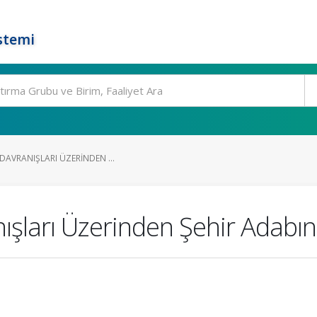
stemi
 DAVRANIŞLARI ÜZERINDEN ...
anışları Üzerinden Şehir Adab