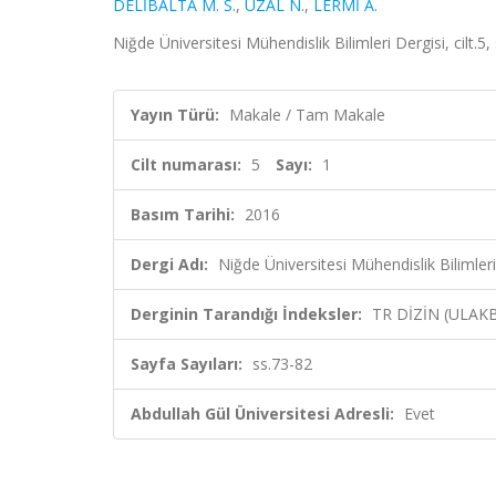
DELİBALTA M. S.
,
UZAL N.
,
LERMİ A.
Niğde Üniversitesi Mühendislik Bilimleri Dergisi, cilt.5
Yayın Türü:
Makale / Tam Makale
Cilt numarası:
5
Sayı:
1
Basım Tarihi:
2016
Dergi Adı:
Niğde Üniversitesi Mühendislik Bilimleri
Derginin Tarandığı İndeksler:
TR DİZİN (ULAK
Sayfa Sayıları:
ss.73-82
Abdullah Gül Üniversitesi Adresli:
Evet