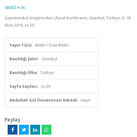
SEMİZ H. N.
Gayrimenkul Araştırmaları Ulusal Konferansı, İstanbul, Türkiye, 4 - 05
Ekim 2019, ss.39
Yayın Türü:
Bildiri / Özet Bildiri
Basıldığı Şehir:
İstanbul
Basıldığı Ülke:
Türkiye
Sayfa Sayıları:
ss.39
Abdullah Gül Üniversitesi Adresli:
Hayır
Paylaş