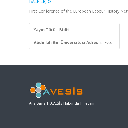
BALKILIÇ Ö.
First Conference of the European Labour History Netw
Yayın Türü:
Bildiri
Abdullah Gül Üniversitesi Adresli:
Evet
Ana Sayfa
|
AVESİS Hakkında
|
İletişim