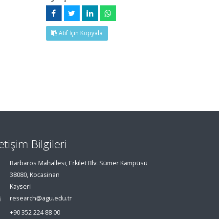
Atıf İçin Kopyala
letişim Bilgileri
Barbaros Mahallesi, Erkilet Blv. Sümer Kampüsü
38080, Kocasinan
Kayseri
research@agu.edu.tr
+90 352 224 88 00