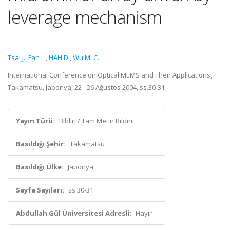
leverage mechanism
Tsai J.
,
Fan L.
,
HAH D.
,
Wu M. C.
International Conference on Optical MEMS and Their Applications,
Takamatsu, Japonya, 22 - 26 Ağustos 2004, ss.30-31
Yayın Türü:
Bildiri / Tam Metin Bildiri
Basıldığı Şehir:
Takamatsu
Basıldığı Ülke:
Japonya
Sayfa Sayıları:
ss.30-31
Abdullah Gül Üniversitesi Adresli:
Hayır