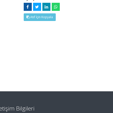
Atıf İçin Kopyala
letişim Bilgileri