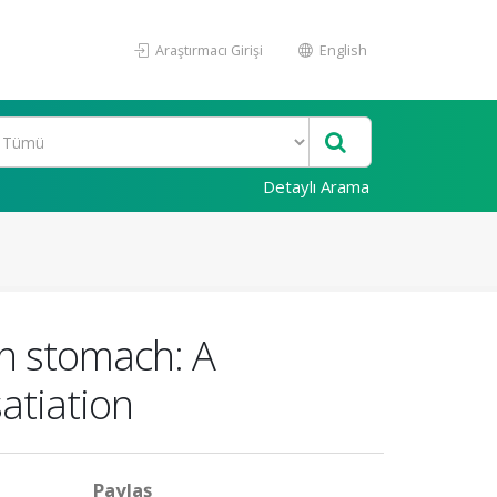
Araştırmacı Girişi
English
Detaylı Arama
n stomach: A
atiation
Paylaş