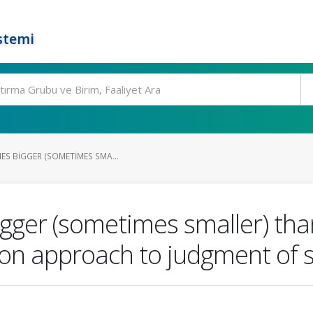
stemi
ES BIGGER (SOMETIMES SMA...
gger (sometimes smaller) tha
ion approach to judgment of s