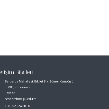
letişim Bilgileri
Barbaros Mahallesi, Erkilet Blv. Sümer Kampüsü
38080, Kocasinan
Kayseri
research@agu.edu.tr
+90 352 224 88 00