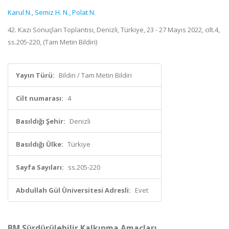
Karul N.
,
Semiz H. N.
,
Polat N.
42. Kazı Sonuçları Toplantısı, Denizli, Türkiye, 23 - 27 Mayıs 2022, cilt.4,
ss.205-220, (Tam Metin Bildiri)
Yayın Türü:
Bildiri / Tam Metin Bildiri
Cilt numarası:
4
Basıldığı Şehir:
Denizli
Basıldığı Ülke:
Türkiye
Sayfa Sayıları:
ss.205-220
Abdullah Gül Üniversitesi Adresli:
Evet
BM Sürdürülebilir Kalkınma Amaçları