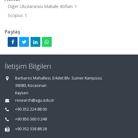
Diğer Uluslararası Makale Atıfları: 1
Scopus: 1
Paylaş
İletişim Bilgileri
Barbaros Mahallesi, Erkilet Blv. Sümer Kampüsü
38080, Kocasinan
Kayseri
research@agu.edu.tr
+90 352 224 88 00
+90 850 360 0 248
+90 352 338 88 28