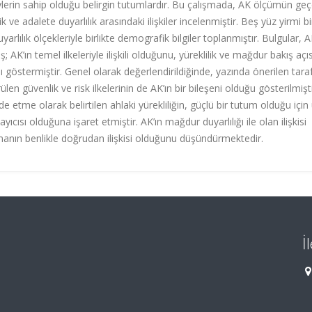
lerin sahip olduğu belirgin tutumlardır. Bu çalışmada, AK ölçümün geçe
lilik ve adalete duyarlılık arasındaki ilişkiler incelenmiştir. Beş yüz yirmi bi
arlılık ölçekleriyle birlikte demografik bilgiler toplanmıştır. Bulgular, 
 AK’ın temel ilkeleriyle ilişkili olduğunu, yüreklilik ve mağdur bakış aç
nı göstermiştir. Genel olarak değerlendirildiğinde, yazında önerilen taraf
ülen güvenlik ve risk ilkelerinin de AK’ın bir bileşeni olduğu gösterilmişti
 etme olarak belirtilen ahlaki yürekliliğin, güçlü bir tutum olduğu için
ayıcısı olduğuna işaret etmiştir. AK’ın mağdur duyarlılığı ile olan ilişkisi
lmanın benlikle doğrudan ilişkisi olduğunu düşündürmektedir.
İ