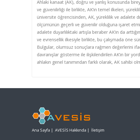
Ahlaki kanaat (AK), doğru ve yanlış konusunda birey
ve güvenilirliği ile birlikte, AK’ın temel ilkeleri, yürek
üniversite öğrencisinden, AK, yüreklilik ve adalete duy
ölçümünün geçerli ve güvenilir olduğuna işaret etmiş;
adalete duyarlılıktaki artışla beraber AK’ın da arttığı
ve evrensellik ilkesiyle birlikte, bu çalışmada öne sür
Bulgular, olumsuz sonuçlara rağmen değerlerini ifade
davranışlar gösterme ile ilişkilendirilen AK’ın bir yord
ahlakın genel tanımından farklı olarak, AK sahibi o
Ana Sayfa
|
AVESİS Hakkında
|
İletişim