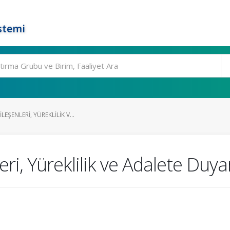
stemi
LEŞENLERI, YÜREKLILIK V...
i, Yüreklilik ve Adalete Duyarlıl