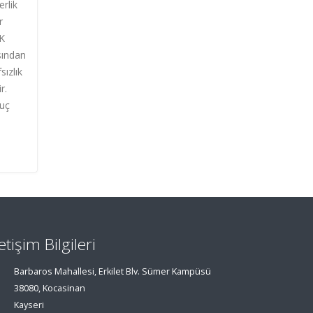
rlik
r
AK
ısından
sızlık
r.
 uç
letişim Bilgileri
Barbaros Mahallesi, Erkilet Blv. Sümer Kampüsü
38080, Kocasinan
Kayseri