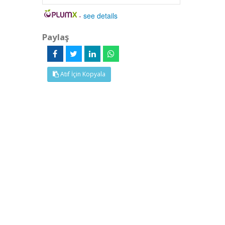
-
see details
Paylaş
Atıf İçin Kopyala