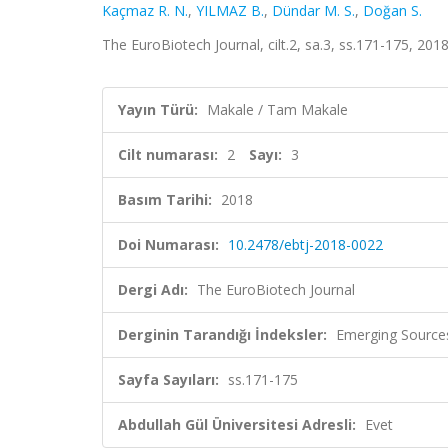
Kaçmaz R. N.
,
YILMAZ B.
,
Dündar M. S.
,
Doğan S.
The EuroBiotech Journal, cilt.2, sa.3, ss.171-175, 2018
Yayın Türü:
Makale / Tam Makale
Cilt numarası:
2
Sayı:
3
Basım Tarihi:
2018
Doi Numarası:
10.2478/ebtj-2018-0022
Dergi Adı:
The EuroBiotech Journal
Derginin Tarandığı İndeksler:
Emerging Sources
Sayfa Sayıları:
ss.171-175
Abdullah Gül Üniversitesi Adresli:
Evet