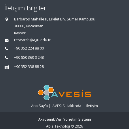
İletişim Bilgileri
Barbaros Mahallesi, Erkilet Blv. Sümer Kampüsü
38080, Kocasinan
Kayseri
research@agu.edu.tr
+90 352 224 88 00
+90 850 360 0 248
+90 352 338 88 28
Ana Sayfa
|
AVESİS Hakkında
|
İletişim
Akademik Veri Yönetim Sistemi
Abis Teknoloji
© 2026