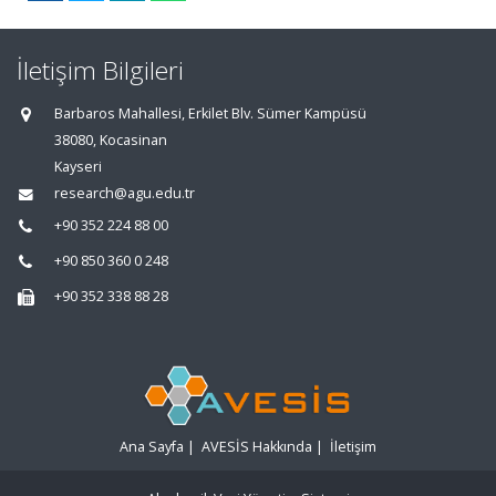
İletişim Bilgileri
Barbaros Mahallesi, Erkilet Blv. Sümer Kampüsü
38080, Kocasinan
Kayseri
research@agu.edu.tr
+90 352 224 88 00
+90 850 360 0 248
+90 352 338 88 28
Ana Sayfa
|
AVESİS Hakkında
|
İletişim