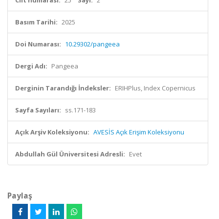
Cilt numarası:
25
Sayı:
2
Basım Tarihi:
2025
Doi Numarası:
10.29302/pangeea
Dergi Adı:
Pangeea
Derginin Tarandığı İndeksler:
ERIHPlus, Index Copernicus
Sayfa Sayıları:
ss.171-183
Açık Arşiv Koleksiyonu:
AVESİS Açık Erişim Koleksiyonu
Abdullah Gül Üniversitesi Adresli:
Evet
Paylaş