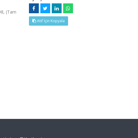
398, (Tam
Atıf İçin Kopyala