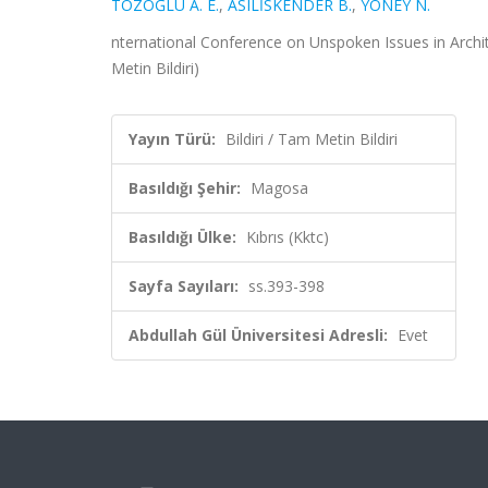
TOZOĞLU A. E.
,
ASILİSKENDER B.
,
YÖNEY N.
nternational Conference on Unspoken Issues in Archit
Metin Bildiri)
Yayın Türü:
Bildiri / Tam Metin Bildiri
Basıldığı Şehir:
Magosa
Basıldığı Ülke:
Kıbrıs (Kktc)
Sayfa Sayıları:
ss.393-398
Abdullah Gül Üniversitesi Adresli:
Evet