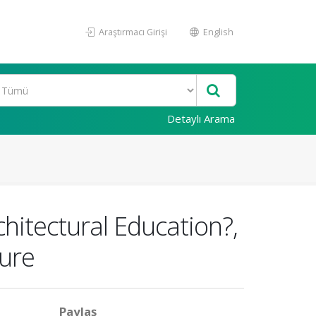
Araştırmacı Girişi
English
Detaylı Arama
itectural Education?,
ture
Paylaş