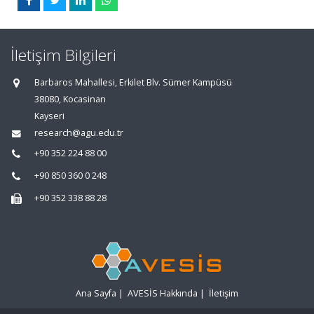
İletişim Bilgileri
Barbaros Mahallesi, Erkilet Blv. Sümer Kampüsü
38080, Kocasinan
Kayseri
research@agu.edu.tr
+90 352 224 88 00
+90 850 360 0 248
+90 352 338 88 28
Ana Sayfa
|
AVESİS Hakkında
|
İletişim