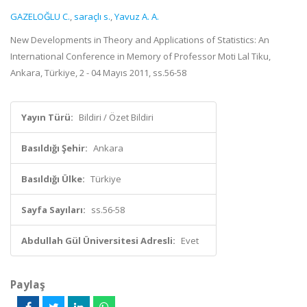
GAZELOĞLU C.
,
saraçlı s.
,
Yavuz A. A.
New Developments in Theory and Applications of Statistics: An
International Conference in Memory of Professor Moti Lal Tiku,
Ankara, Türkiye, 2 - 04 Mayıs 2011, ss.56-58
Yayın Türü:
Bildiri / Özet Bildiri
Basıldığı Şehir:
Ankara
Basıldığı Ülke:
Türkiye
Sayfa Sayıları:
ss.56-58
Abdullah Gül Üniversitesi Adresli:
Evet
Paylaş