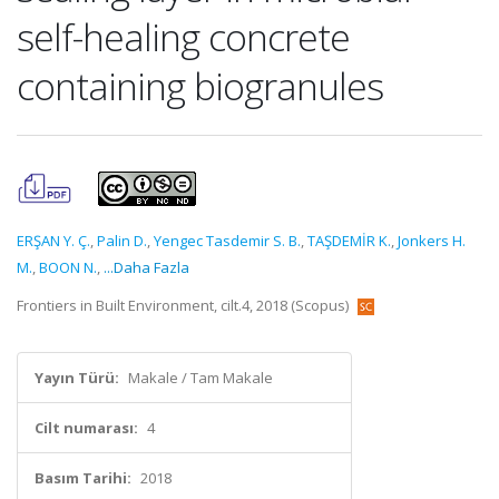
self-healing concrete
containing biogranules
ERŞAN Y. Ç.
,
Palin D.
,
Yengec Tasdemir S. B.
,
TAŞDEMİR K.
,
Jonkers H.
M.
,
BOON N.
,
...Daha Fazla
Frontiers in Built Environment, cilt.4, 2018 (Scopus)
Yayın Türü:
Makale / Tam Makale
Cilt numarası:
4
Basım Tarihi:
2018