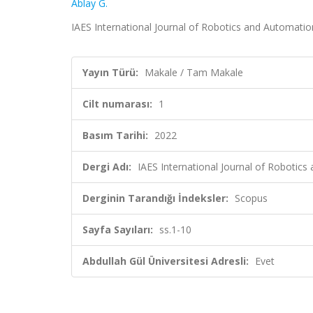
Ablay G.
IAES International Journal of Robotics and Automation 
Yayın Türü:
Makale / Tam Makale
Cilt numarası:
1
Basım Tarihi:
2022
Dergi Adı:
IAES International Journal of Robotic
Derginin Tarandığı İndeksler:
Scopus
Sayfa Sayıları:
ss.1-10
Abdullah Gül Üniversitesi Adresli:
Evet