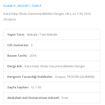
Kudak H.
,
AKGÜN İ.
,
Özkil A.
Kara Harp Okulu Savunma Bilimleri Dergisi, cilt.2, ss.1-30, 2014
(Scopus)
Yayın Türü:
Makale / Tam Makale
Cilt numarası:
2
Basım Tarihi:
2014
Dergi Adı:
Kara Harp Okulu Savunma Bilimleri Dergisi
Derginin Tarandığı İndeksler:
Scopus, TR DİZİN (ULAKBİM)
Sayfa Sayıları:
ss.1-30
Abdullah Gül Üniversitesi Adresli:
Evet