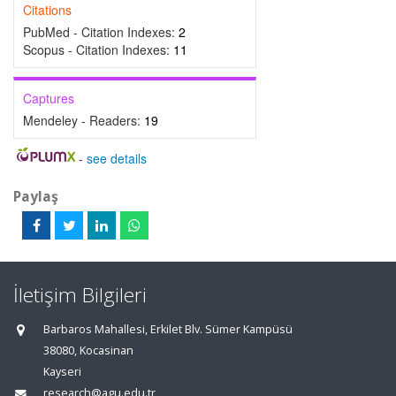
Citations
PubMed - Citation Indexes:
2
Scopus - Citation Indexes:
11
Captures
Mendeley - Readers:
19
-
see details
Paylaş
İletişim Bilgileri
Barbaros Mahallesi, Erkilet Blv. Sümer Kampüsü
38080, Kocasinan
Kayseri
research@agu.edu.tr