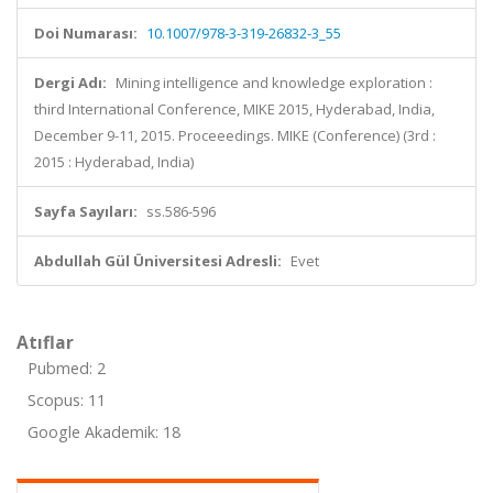
Doi Numarası:
10.1007/978-3-319-26832-3_55
Dergi Adı:
Mining intelligence and knowledge exploration :
third International Conference, MIKE 2015, Hyderabad, India,
December 9-11, 2015. Proceeedings. MIKE (Conference) (3rd :
2015 : Hyderabad, India)
Sayfa Sayıları:
ss.586-596
Abdullah Gül Üniversitesi Adresli:
Evet
Atıflar
Pubmed: 2
Scopus: 11
Google Akademik: 18