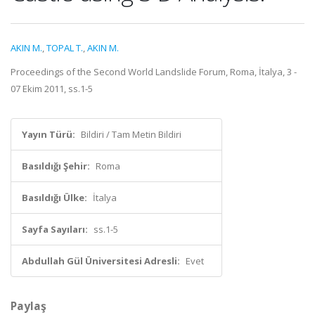
AKIN M.
,
TOPAL T.
,
AKIN M.
Proceedings of the Second World Landslide Forum, Roma, İtalya, 3 -
07 Ekim 2011, ss.1-5
Yayın Türü:
Bildiri / Tam Metin Bildiri
Basıldığı Şehir:
Roma
Basıldığı Ülke:
İtalya
Sayfa Sayıları:
ss.1-5
Abdullah Gül Üniversitesi Adresli:
Evet
Paylaş