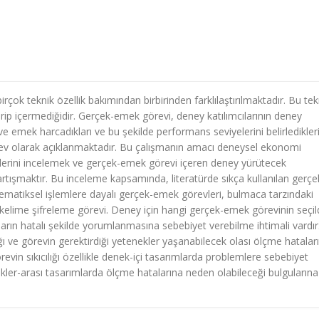
rçok teknik özellik bakımından birbirinden farklılaştırılmaktadır. Bu tek
rip içermediğidir. Gerçek-emek görevi, deney katılımcılarının deney
ve emek harcadıkları ve bu şekilde performans seviyelerini belirledikleri
örev olarak açıklanmaktadır. Bu çalışmanın amacı deneysel ekonomi
evlerini incelemek ve gerçek-emek görevi içeren deney yürütecek
 tartışmaktır. Bu inceleme kapsamında, literatürde sıkça kullanılan gerçe
tematiksel işlemlere dayalı gerçek-emek görevleri, bulmaca tarzındaki
elime şifreleme görevi. Deney için hangi gerçek-emek görevinin seçild
arın hatalı şekilde yorumlanmasına sebebiyet verebilme ihtimali vardır
ı ve görevin gerektirdiği yetenekler yaşanabilecek olası ölçme hatalar
vin sıkıcılığı özellikle denek-içi tasarımlarda problemlere sebebiyet
denekler-arası tasarımlarda ölçme hatalarına neden olabileceği bulgularına