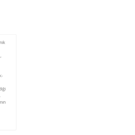
nik
,
k-
iği
.
ının