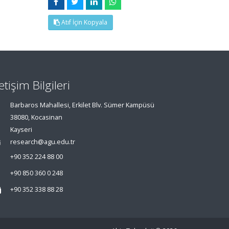
Atıf İçin Kopyala
letişim Bilgileri
Barbaros Mahallesi, Erkilet Blv. Sümer Kampüsü
38080, Kocasinan
Kayseri
research@agu.edu.tr
+90 352 224 88 00
+90 850 360 0 248
+90 352 338 88 28