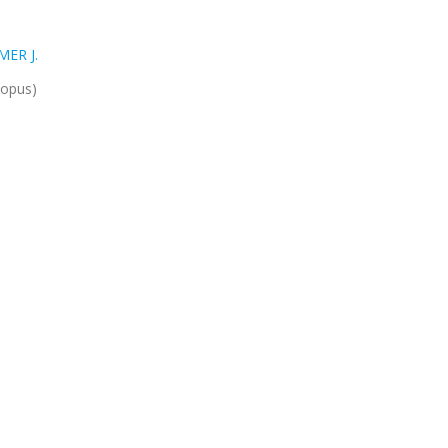
MER J.
copus)