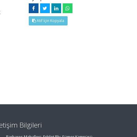
g
Atıf İçin Kopyala
letişim Bilgileri
Barbaros Mahallesi, Erkilet Blv. Sümer Kampüsü