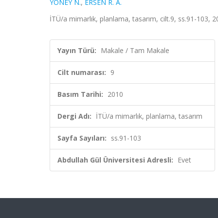
YÖNEY N.
,
ERSEN R. A.
İTÜ/a mimarlık, planlama, tasarım, cilt.9, ss.91-103, 
Yayın Türü:
Makale / Tam Makale
Cilt numarası:
9
Basım Tarihi:
2010
Dergi Adı:
İTÜ/a mimarlık, planlama, tasarım
Sayfa Sayıları:
ss.91-103
Abdullah Gül Üniversitesi Adresli:
Evet