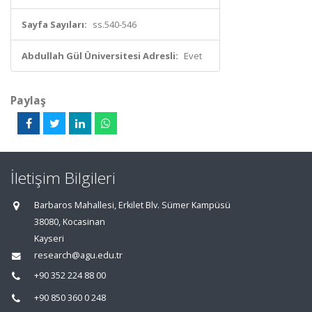
Sayfa Sayıları:
ss.540-546
Abdullah Gül Üniversitesi Adresli:
Evet
Paylaş
İletişim Bilgileri
Barbaros Mahallesi, Erkilet Blv. Sümer Kampüsü
38080, Kocasinan
Kayseri
research@agu.edu.tr
+90 352 224 88 00
+90 850 360 0 248