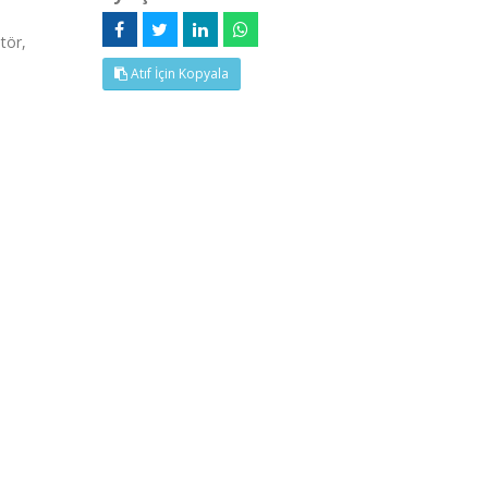
tör,
Atıf İçin Kopyala