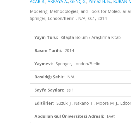
ACAR B.
,
AKKAYA A.
,
GENÇ G.
,
Yılmaz H. B.
,
KURAN M.
Modeling, Methodologies, and Tools for Molecular an
Springer, London/Berlin , N/A, ss.1, 2014
Yayın Türü:
Kitapta Bölüm / Araştırma Kitabı
Basım Tarihi:
2014
Yayınevi:
Springer, London/Berlin
Basıldığı Şehir:
N/A
Sayfa Sayıları:
ss.1
Editörler:
Suzuki J., Nakano T., Moore M. J., Editö
Abdullah Gül Üniversitesi Adresli:
Evet