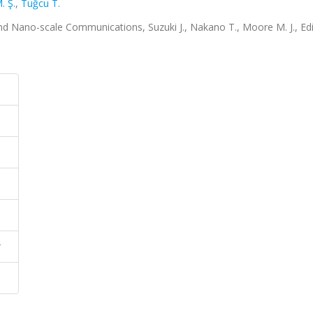
 Ş.
,
Tuğcu T.
d Nano-scale Communications, Suzuki J., Nakano T., Moore M. J., Edi
r