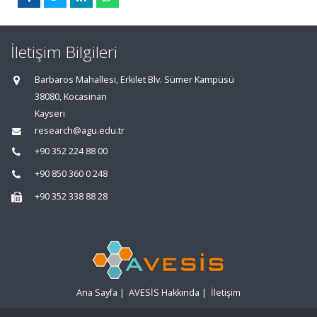
İletişim Bilgileri
Barbaros Mahallesi, Erkilet Blv. Sümer Kampüsü
38080, Kocasinan
Kayseri
research@agu.edu.tr
+90 352 224 88 00
+90 850 360 0 248
+90 352 338 88 28
Ana Sayfa
|
AVESİS Hakkında
|
İletişim