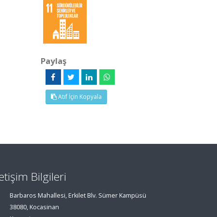
Paylaş
Atıf İçin Kopyala
letişim Bilgileri
Barbaros Mahallesi, Erkilet Blv. Sümer Kampüsü
38080, Kocasinan