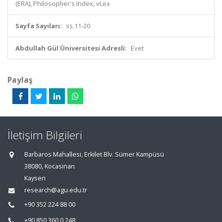
(ERA), Philosopher's Index, vLex
Sayfa Sayıları:
ss.11-20
Abdullah Gül Üniversitesi Adresli:
Evet
Paylaş
İletişim Bilgileri
Barbaros Mahallesi, Erkilet Blv. Sümer Kampüsü
38080, Kocasinan
Kayseri
research@agu.edu.tr
+90 352 224 88 00
+90 850 360 0 248