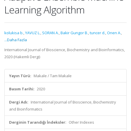
Learning Algorithm
kolukisa b.
,
YAVUZ L.
,
SORAN A.
,
Bakir Gungor B.
,
tuncer d.
,
Onen A.
,
...Daha Fazla
International Journal of Bioscience, Biochemistry and Bioinformatics,
2020 (Hakemli Dergi)
Yayın Türü:
Makale / Tam Makale
Basım Tarihi:
2020
Dergi Adı:
International Journal of Bioscience, Biochemistry
and Bioinformatics
Derginin Tarandığı İndeksler:
Other Indexes