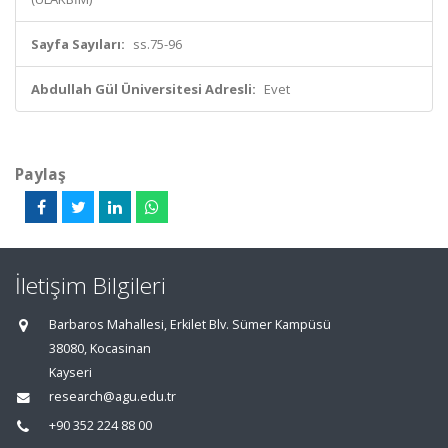
Sayfa Sayıları:
ss.75-96
Abdullah Gül Üniversitesi Adresli:
Evet
Paylaş
İletişim Bilgileri
Barbaros Mahallesi, Erkilet Blv. Sümer Kampüsü
38080, Kocasinan
Kayseri
research@agu.edu.tr
+90 352 224 88 00