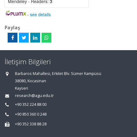
Mendeley - Readers:
3
-
see details
Paylaş
İletişim Bilgileri
Barbaros Mahallesi, Erkilet Blv. Sümer Kampüsü
38080, Kocasinan
Kayseri
research@agu.edu.tr
+90 352 224 88 00
+90 850 360 0 248
+90 352 338 88 28