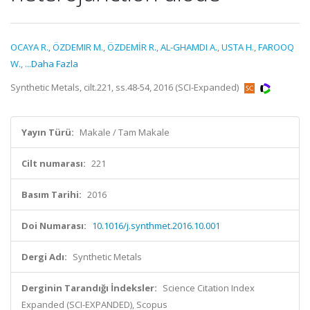
OCAYA R.
,
ÖZDEMIR M.
,
ÖZDEMİR R.
,
AL-GHAMDI A.
,
USTA H.
,
FAROOQ
W.
,
...Daha Fazla
Synthetic Metals, cilt.221, ss.48-54, 2016 (SCI-Expanded)
Yayın Türü:
Makale / Tam Makale
Cilt numarası:
221
Basım Tarihi:
2016
Doi Numarası:
10.1016/j.synthmet.2016.10.001
Dergi Adı:
Synthetic Metals
Derginin Tarandığı İndeksler:
Science Citation Index
Expanded (SCI-EXPANDED), Scopus