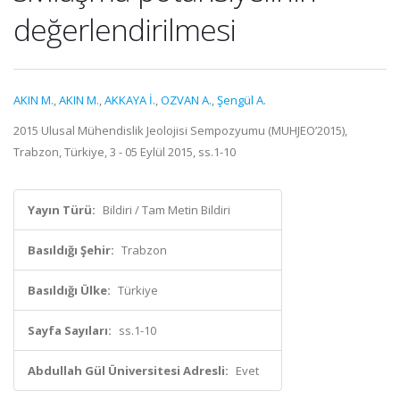
değerlendirilmesi
AKIN M.
,
AKIN M.
,
AKKAYA İ.
,
OZVAN A.
,
Şengül A.
2015 Ulusal Mühendislik Jeolojisi Sempozyumu (MUHJEO’2015),
Trabzon, Türkiye, 3 - 05 Eylül 2015, ss.1-10
Yayın Türü:
Bildiri / Tam Metin Bildiri
Basıldığı Şehir:
Trabzon
Basıldığı Ülke:
Türkiye
Sayfa Sayıları:
ss.1-10
Abdullah Gül Üniversitesi Adresli:
Evet