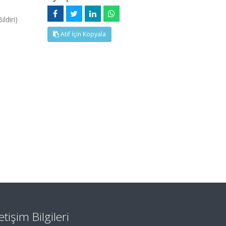
ldiri)
Atıf İçin Kopyala
letişim Bilgileri