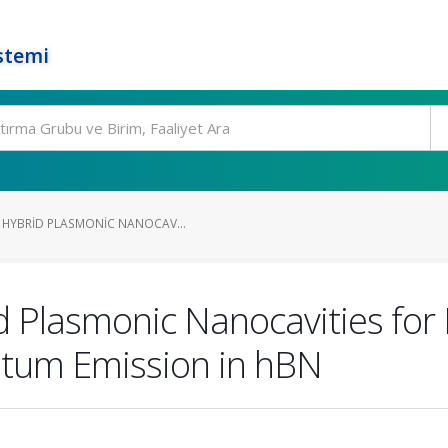
stemi
 HYBRID PLASMONIC NANOCAV...
d Plasmonic Nanocavities fo
tum Emission in hBN