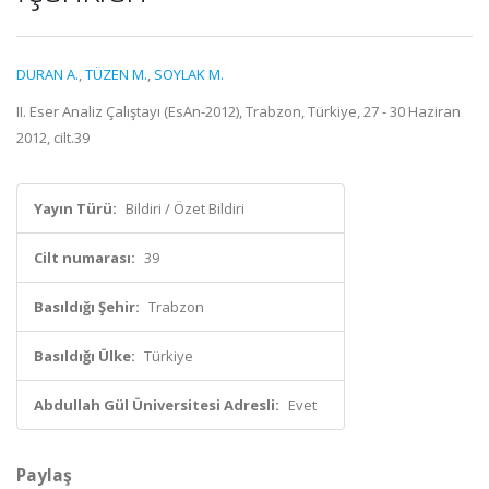
DURAN A.
,
TÜZEN M.
,
SOYLAK M.
II. Eser Analiz Çalıştayı (EsAn-2012), Trabzon, Türkiye, 27 - 30 Haziran
2012, cilt.39
Yayın Türü:
Bildiri / Özet Bildiri
Cilt numarası:
39
Basıldığı Şehir:
Trabzon
Basıldığı Ülke:
Türkiye
Abdullah Gül Üniversitesi Adresli:
Evet
Paylaş